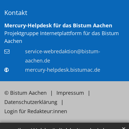
Kontakt
Mercury-Helpdesk für das Bistum Aachen
Projektgruppe Internetplattform für das Bistum
Aachen
service-webredaktion@bistum-
aachen.de
mercury-helpdesk.bistumac.de
© Bistum Aachen
Impressum
Datenschutzerklärung
Login für Redakteur:innen
✕