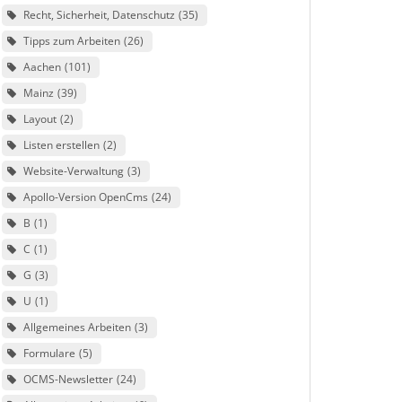
Recht, Sicherheit, Datenschutz
35
Tipps zum Arbeiten
26
Aachen
101
Mainz
39
Layout
2
Listen erstellen
2
Website-Verwaltung
3
Apollo-Version OpenCms
24
B
1
C
1
G
3
U
1
Allgemeines Arbeiten
3
Formulare
5
OCMS-Newsletter
24