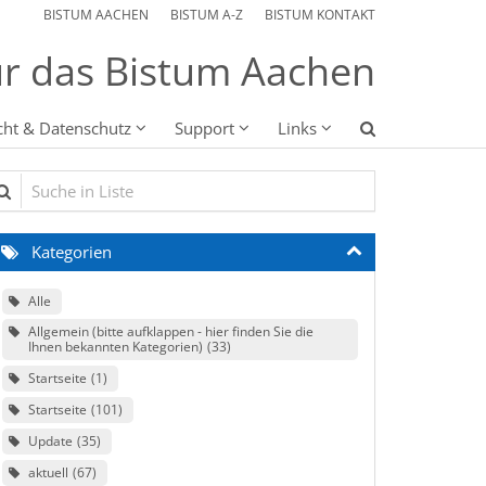
BISTUM AACHEN
BISTUM A-Z
BISTUM KONTAKT
r das Bistum Aachen
cht & Datenschutz
Support
Links
che in Liste
Kategorien
Alle
Allgemein (bitte aufklappen - hier finden Sie die
Ihnen bekannten Kategorien)
33
Startseite
1
Startseite
101
Update
35
aktuell
67