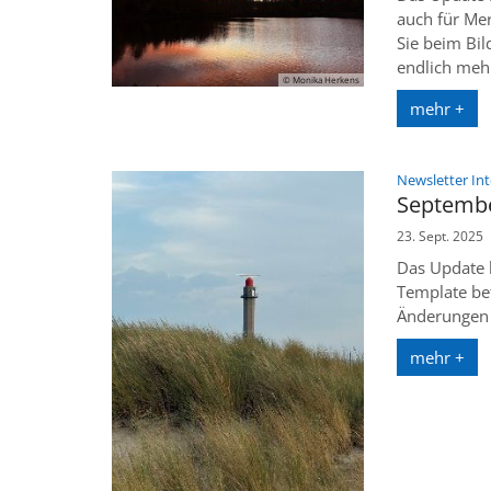
auch für Me
Sie beim Bil
endlich mehr
© Monika Herkens
mehr +
Newsletter In
Septembe
23. Sept. 2025
Das Update b
Template bet
Änderungen w
mehr +