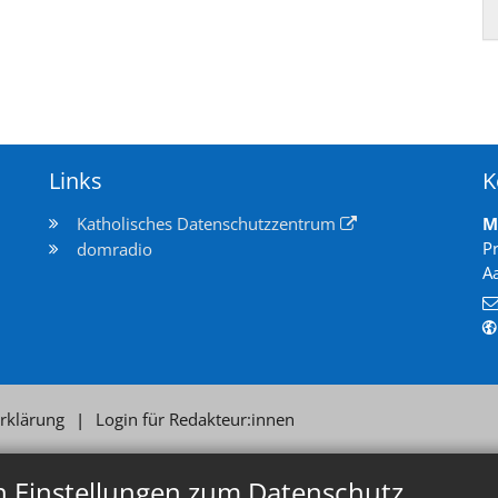
Links
K
Katholisches Datenschutzzentrum
M
P
domradio
A
rklärung
Login für Redakteur:innen
n Einstellungen zum Datenschutz