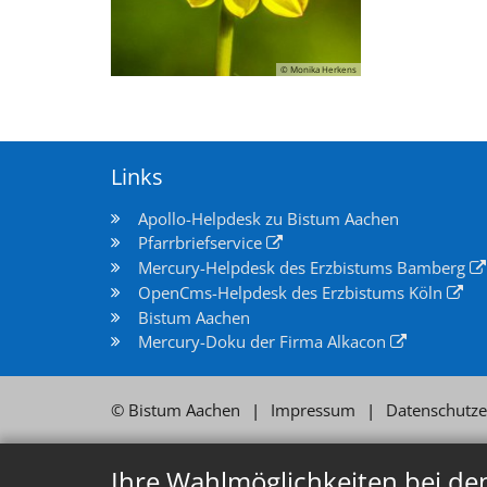
© Monika Herkens
Links
Apollo-Helpdesk zu Bistum Aachen
Pfarrbriefservice
Mercury-Helpdesk des Erzbistums Bamberg
OpenCms-Helpdesk des Erzbistums Köln
Bistum Aachen
Mercury-Doku der Firma Alkacon
© Bistum Aachen
Impressum
Datenschutze
Ihre Wahlmöglichkeiten bei de