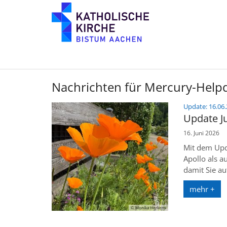
Zum Inhalt springen
Nachrichten für Mercury-Help
Update: 16.06.
Update J
16. Juni 2026
Mit dem Upda
Apollo als a
damit Sie au
mehr +
© Monika Herkens