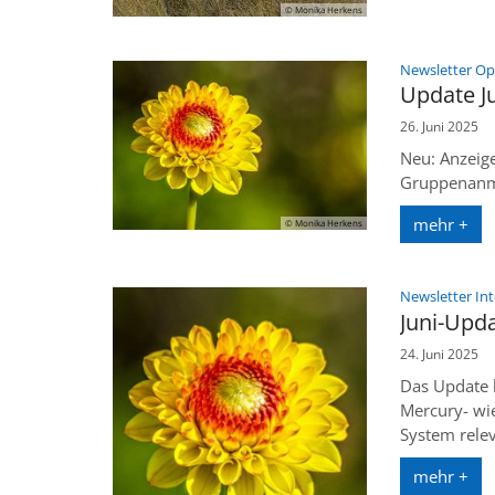
© Monika Herkens
Newsletter O
Update J
26. Juni 2025
Neu: Anzeig
Gruppenanme
mehr +
© Monika Herkens
Newsletter In
Juni-Upd
24. Juni 2025
Das Update b
Mercury- wie
System relev
mehr +