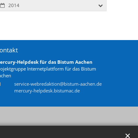
2014
ontakt
ercury-Helpdesk für das Bistum Aachen
rojektgruppe Internetplattform für das Bistum
achen
service-webredaktion@bistum-aachen.de
mercury-helpdesk.bistumac.de
✕