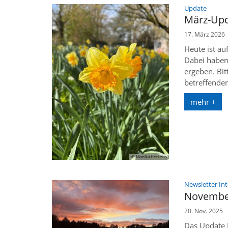
:
Update
März-Upd
17. März 2026
Heute ist au
Dabei haben 
ergeben. Bit
betreffende
mehr +
© Monika Herkens
Newsletter In
Novembe
20. Nov. 2025
Das Update 