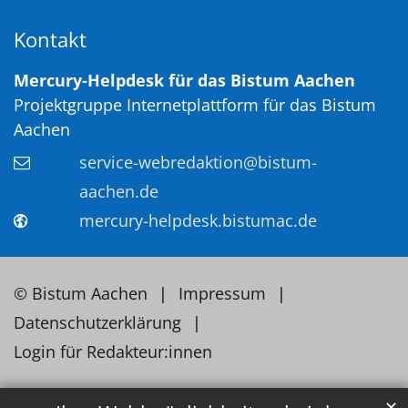
Kontakt
Mercury-Helpdesk für das Bistum Aachen
Projektgruppe Internetplattform für das Bistum
Aachen
service-webredaktion@bistum-
aachen.de
mercury-helpdesk.bistumac.de
© Bistum Aachen
Impressum
Datenschutzerklärung
Login für Redakteur:innen
✕