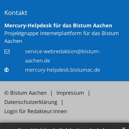
Kontakt
Mercury-Helpdesk für das Bistum Aachen
Projektgruppe Internetplattform für das Bistum
Aachen
service-webredaktion@bistum-
aachen.de
mercury-helpdesk.bistumac.de
© Bistum Aachen
Impressum
Datenschutzerklärung
Login für Redakteur:innen
✕