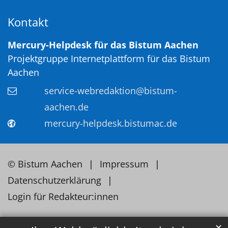
Kontakt
Mercury-Helpdesk für das Bistum Aachen
Projektgruppe Internetplattform für das Bistum
Aachen
service-webredaktion@bistum-
aachen.de
mercury-helpdesk.bistumac.de
© Bistum Aachen
Impressum
Datenschutzerklärung
Login für Redakteur:innen
✕