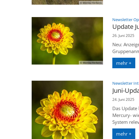
© Monika Herkens
Newsletter O
Update J
26. Juni 2025
Neu: Anzeig
Gruppenanme
mehr +
© Monika Herkens
Newsletter In
Juni-Upd
24. Juni 2025
Das Update b
Mercury- wie
System relev
mehr +