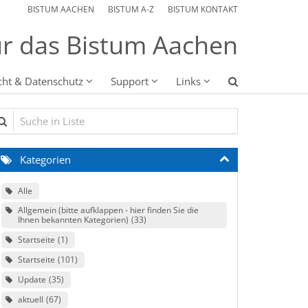
BISTUM AACHEN
BISTUM A-Z
BISTUM KONTAKT
r das Bistum Aachen
cht & Datenschutz
Support
Links
che in Liste
Kategorien
Alle
Allgemein (bitte aufklappen - hier finden Sie die
Ihnen bekannten Kategorien)
33
Startseite
1
Startseite
101
Update
35
aktuell
67