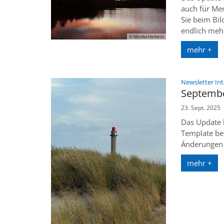
auch für Me
Sie beim Bil
endlich mehr
© Monika Herkens
mehr +
Newsletter In
Septembe
23. Sept. 2025
Das Update b
Template bet
Änderungen w
mehr +