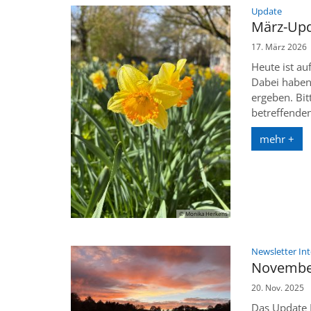
:
Update
März-Upd
17. März 2026
Heute ist au
Dabei haben 
ergeben. Bit
betreffende
mehr +
© Monika Herkens
Newsletter In
Novembe
20. Nov. 2025
Das Update 