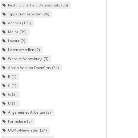
Recht, Sicherheit, Datenschutz
35
Tipps zum Arbeiten
26
Aachen
101
Mainz
39
Layout
2
Listen erstellen
2
Website-Verwaltung
3
Apollo-Version OpenCms
24
B
1
C
1
G
3
U
1
Allgemeines Arbeiten
3
Formulare
5
OCMS-Newsletter
24