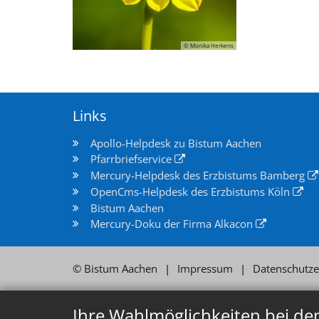
© Monika Herkens
Links
Apollo-Helpdesk zu Bistum Aachen
Pfarrbriefservice
Mercury-Helpdesk des Erzbistums Bamberg
OpenCms-Helpdesk des Erzbistums Köln
Bistum Aachen
Mercury-Doku der Firma Alkacon
© Bistum Aachen
Impressum
Datenschutze
Ihre Wahlmöglichkeiten bei de