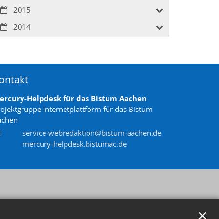
2015
2014
ontakt
ercury-Helpdesk für das Bistum Aachen
rojektgruppe Internetplattform für das Bistum
achen
service-webredaktion@bistum-aachen.de
mercury-helpdesk.bistumac.de
✕