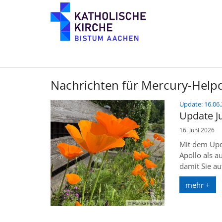
Zum Inhalt springen
Nachrichten für Mercury-Help
Update: 16.06.
Update J
16. Juni 2026
Mit dem Upda
Apollo als a
damit Sie au
mehr +
© Monika Herkens