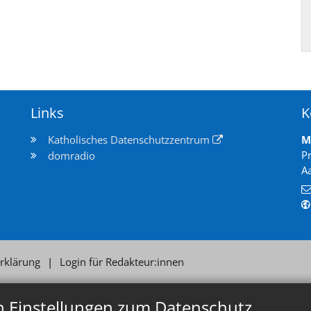
Links
K
Katholisches Datenschutzzentrum
M
P
domradio
A
rklärung
Login für Redakteur:innen
n Einstellungen zum Datenschutz