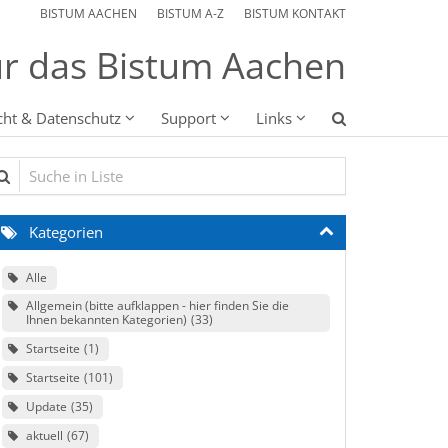
BISTUM AACHEN
BISTUM A-Z
BISTUM KONTAKT
r das Bistum Aachen
cht & Datenschutz
Support
Links
che in Liste
Kategorien
Alle
Allgemein (bitte aufklappen - hier finden Sie die
Ihnen bekannten Kategorien)
33
Startseite
1
Startseite
101
Update
35
aktuell
67