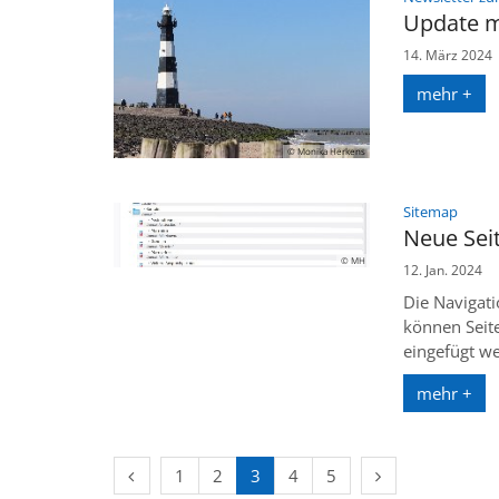
Update m
14. März 2024
mehr +
© Monika Herkens
:
Sitemap
Neue Seit
© MH
12. Jan. 2024
Die Navigati
können Seit
eingefügt w
mehr +
Vorherige Seite
Nächste Seite
1
2
3
4
5