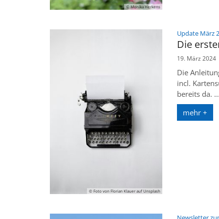
© Monika Herkens
Update März 
Die erst
19. März 2024
Die Anleitun
incl. Karten
bereits da. ..
mehr +
© Foto von Florian Klauer auf Unsplash
Newsletter z