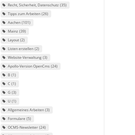
Recht, Sicherheit, Datenschutz
35
Tipps zum Arbeiten
26
Aachen
101
Mainz
39
Layout
2
Listen erstellen
2
Website-Verwaltung
3
Apollo-Version OpenCms
24
B
1
C
1
G
3
U
1
Allgemeines Arbeiten
3
Formulare
5
OCMS-Newsletter
24