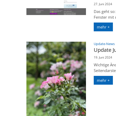
27. Juni 2024
Das geht so:
Fenster mit 
mehr +
:
Update-News
Update J
19. Juni 2024
Wichtige Än
Seitendarste
mehr +