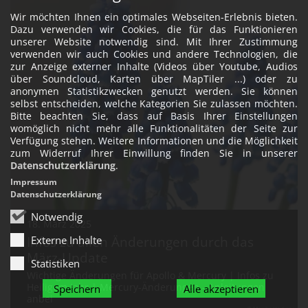
Wir möchten Ihnen ein optimales Webseiten-Erlebnis bieten.
Dazu verwenden wir Cookies, die für das Funktionieren
unserer Website notwendig sind. Mit Ihrer Zustimmung
verwenden wir auch Cookies und andere Technologien, die
zur Anzeige externer Inhalte (Videos über Youtube, Audios
über Soundcloud, Karten über MapTiler ...) oder zu
anonymen Statistikzwecken genutzt werden. Sie können
selbst entscheiden, welche Kategorien Sie zulassen möchten.
Bitte beachten Sie, dass auf Basis Ihrer Einstellungen
womöglich nicht mehr alle Funktionalitäten der Seite zur
Verfügung stehen. Weitere Informationen und die Möglichkeit
zum Widerruf Ihrer Einwillung finden Sie in unserer
Datenschutzerklärung
.
Impressum
Datenschutzerklärung
Notwendig
18. März 2025
Infos zu allen Änderungen durch das
Externe Inhalte
März-Update
Statistiken
Wichtige Änderungen für Apollo & Mercury | Infos zu
Heiligem Jahr | Mercury-Änderungen - Anleitungen
Speichern
Alle akzeptieren
anbei