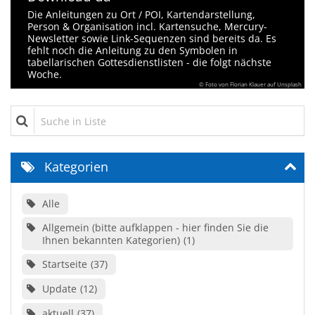
Die Anleitungen zu Ort / POI, Kartendarstellung,
Person & Organisation incl. Kartensuche, Mercury-
Newsletter sowie Link-Sequenzen sind bereits da. Es
fehlt noch die Anleitung zu den Symbolen in
tabellarischen Gottesdienstlisten - die folgt nächste
Woche.
© Foto von Florian Klauer auf Unsplash
Suche in Liste
Kategorien
Alle
Allgemein (bitte aufklappen - hier finden Sie die
Ihnen bekannten Kategorien)
1
Startseite
37
Update
12
aktuell
37