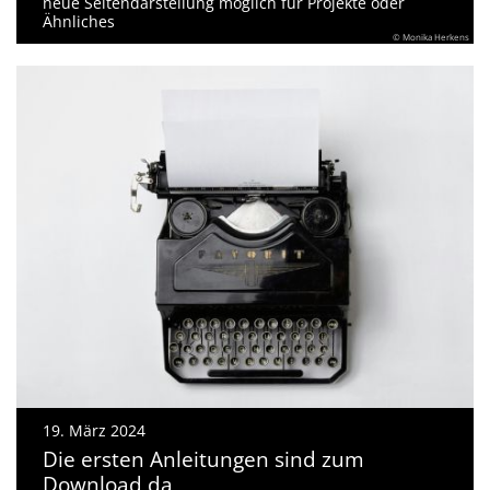
neue Seitendarstellung möglich für Projekte oder
Ähnliches
© Monika Herkens
19. März 2024
Die ersten Anleitungen sind zum
Download da