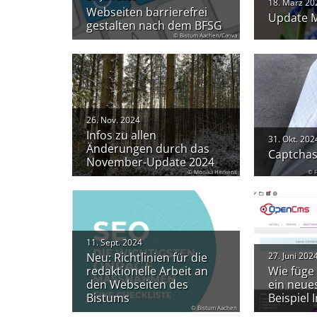
18. März 20
Webseiten barrierefrei
Update M
gestalten nach dem BFSG
© Bistum Aachen/Canva
26. Nov. 2024
Infos zu allen
31. Okt. 202
Änderungen durch das
Captchas
November-Update 2024
© Monika Herkens
© F
11. Sept. 2024
Neu: Richtlinien für die
27. Juni 202
redaktionelle Arbeit an
Wie füge 
den Webseiten des
ein neue
Bistums
Beispiel 
© Bistum Aachen