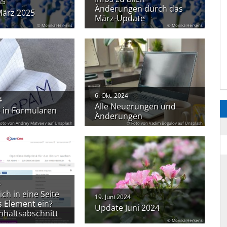
25
Änderungen durch das
ärz 2025
März-Update
© Monika Herkens
© Monika Herkens
6. Okt. 2024
4
Alle Neuerungen und
 in Formularen
Änderungen
oto von Andrey Matveev auf Unsplash
© Foto von Vadim Bogulov auf Unsplash
4
ich in eine Seite
19. Juni 2024
s Element ein?
Update Juni 2024
Inhaltsabschnitt
© Monika Herkens