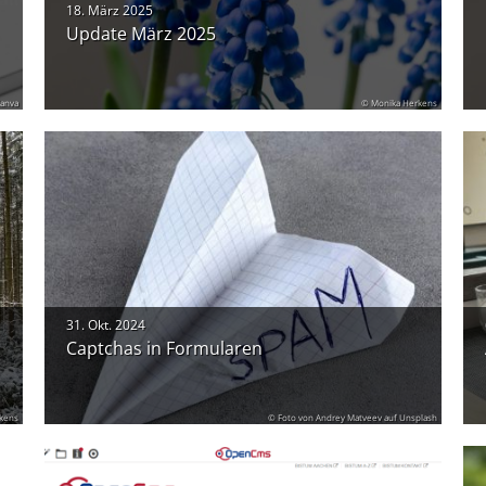
18. März 2025
Update März 2025
anva
© Monika Herkens
31. Okt. 2024
Captchas in Formularen
kens
© Foto von Andrey Matveev auf Unsplash