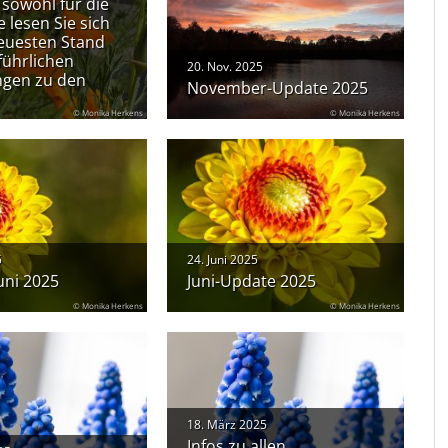
sowohl für die
e lesen Sie sich
neuesten Stand
führlichen
20. Nov. 2025
ungen zu den
November-Update 2025
© Monika Herkens
© Monika Herkens
5
24. Juni 2025
uni 2025
Juni-Update 2025
© Monika Herkens
© Monika Herkens
18. März 2025
Infos zu allen