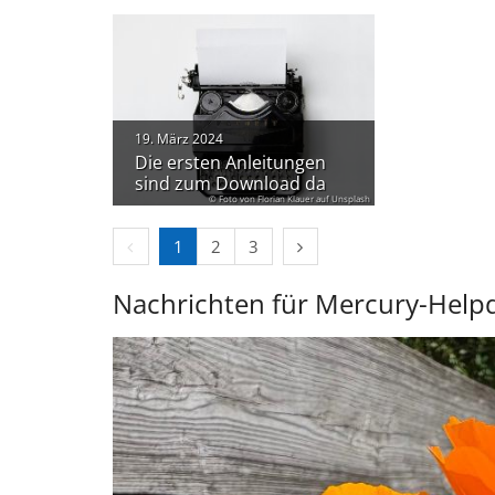
19. März 2024
Die ersten Anleitungen
sind zum Download da
© Foto von Florian Klauer auf Unsplash
Vorherige Seite
Nächste Seite
1
2
3
Nachrichten für Mercury-Help