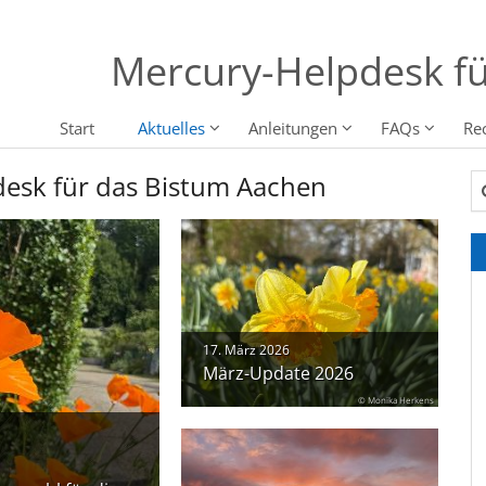
Mercury-Helpdesk fü
Start
Aktuelles
Anleitungen
FAQs
Re
desk für das Bistum Aachen
Su
17. März 2026
März-Update 2026
© Monika Herkens