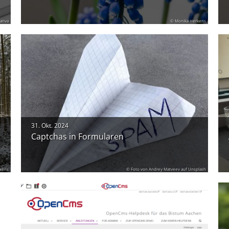
anva
© Monika Herkens
31. Okt. 2024
Captchas in Formularen
kens
© Foto von Andrey Matveev auf Unsplash