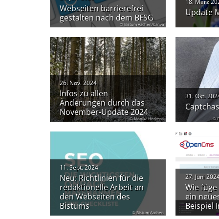
18. März 20
Webseiten barrierefrei
Update M
gestalten nach dem BFSG
© Bistum Aachen/Canva
26. Nov. 2024
Infos zu allen
31. Okt. 202
Änderungen durch das
Captchas
November-Update 2024
© Monika Herkens
© F
11. Sept. 2024
Neu: Richtlinien für die
27. Juni 202
redaktionelle Arbeit an
Wie füge 
den Webseiten des
ein neue
Bistums
Beispiel 
© Bistum Aachen