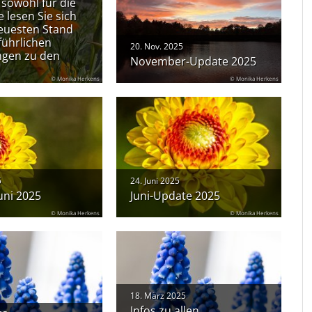
sowohl für die
e lesen Sie sich
neuesten Stand
führlichen
20. Nov. 2025
ungen zu den
November-Update 2025
© Monika Herkens
© Monika Herkens
5
24. Juni 2025
uni 2025
Juni-Update 2025
© Monika Herkens
© Monika Herkens
18. März 2025
Infos zu allen