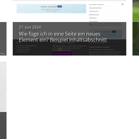
27. Juni 2024
Wie füge ich in eine Seite ein neues
Element ein? Beispiel Inhaltsabschnitt
chen