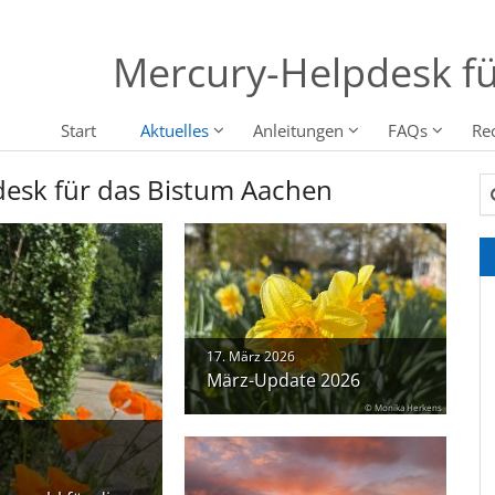
Mercury-Helpdesk fü
Start
Aktuelles
Anleitungen
FAQs
Re
desk für das Bistum Aachen
Su
17. März 2026
März-Update 2026
© Monika Herkens