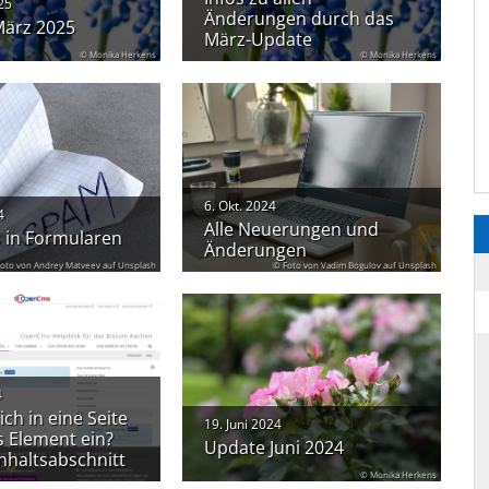
25
Änderungen durch das
ärz 2025
März-Update
© Monika Herkens
© Monika Herkens
6. Okt. 2024
4
Alle Neuerungen und
 in Formularen
Änderungen
oto von Andrey Matveev auf Unsplash
© Foto von Vadim Bogulov auf Unsplash
4
ich in eine Seite
19. Juni 2024
s Element ein?
Update Juni 2024
Inhaltsabschnitt
© Monika Herkens