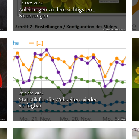
13. Dez. 2022
Anleitungen zu den wichtigsten
Neuerungen
plash
© Monika Herkens
28. Sept. 2022
Statistik für die Webseiten wieder
verfügbar
© MH
© MH