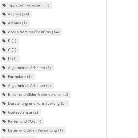
Tipps zum Arbeiten
11
Aachen
24
Admins
1
Apollo-Version OpenCms
14
B
1
C
1
U
1
Allgemeines Arbeiten
3
Formulare
1
Allgemeines Arbeiten
6
Bilder und Bilder-Galerieordner
2
Darstellung und Formatierung
5
Gottesdienste
2
Karten und POIs
1
Listen und deren Verwaltung
1