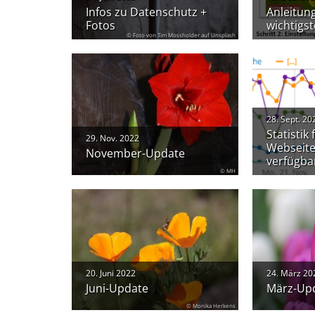
Infos zu Datenschutz +
Anleitun
Fotos
wichtigs
© Foto von Tim Mossholder auf Unsplash
28. Sept. 20
Statistik 
29. Nov. 2022
Webseite
November-Update
verfügba
© MH
20. Juni 2022
24. März 20
Juni-Update
März-Up
© Monika Herkens