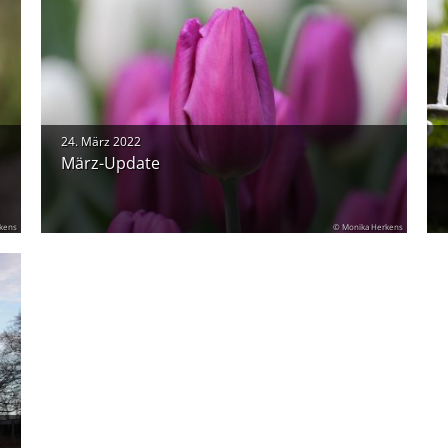
24. März 2022
März-Update
kens
© Monika Herkens