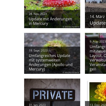
28. Nov. 2023
14. März
Update mit Änderungen
Update
in Mercury
© Monika Herkens
9. Aug. 2023
Umfangr
19. Sept. 2023
mit neue
Umfangreiches Update
Layout, 
mit systemweiten
Verwaltu
Änderungen (Apollo und
Veranst
Mercury)
gen
© Monika Herkens
31. Jan. 2023
13. Dez. 20