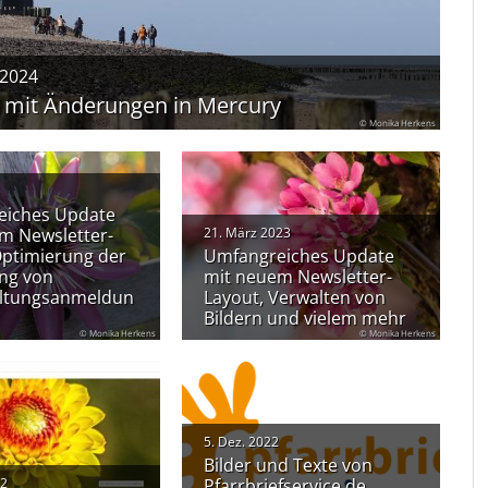
 2024
 mit Änderungen in Mercury
© Monika Herkens
eiches Update
m Newsletter-
21. März 2023
Optimierung der
Umfangreiches Update
ng von
mit neuem Newsletter-
altungsanmeldun
Layout, Verwalten von
Bildern und vielem mehr
© Monika Herkens
© Monika Herkens
5. Dez. 2022
Bilder und Texte von
22
Pfarrbriefservice.de