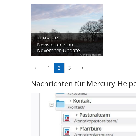
22. Nov. 2021
Newsletter zum
November-Update
© Monika Herkens
Vorherige Seite
Nächste Seite
1
2
3
Nachrichten für Mercury-Help