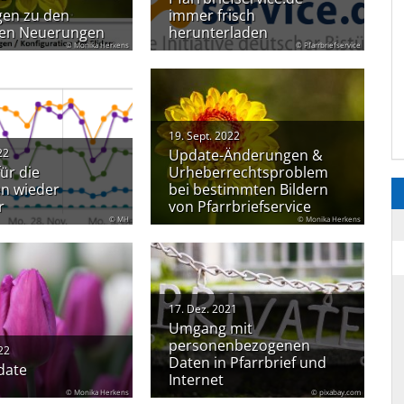
gen zu den
immer frisch
ten Neuerungen
herunterladen
© Monika Herkens
© Pfarrbriefservice
19. Sept. 2022
22
Update-Änderungen &
für die
Urheberrechtsproblem
n wieder
bei bestimmten Bildern
r
von Pfarrbriefservice
© MH
© Monika Herkens
17. Dez. 2021
Umgang mit
personenbezogenen
22
Daten in Pfarrbrief und
date
Internet
© Monika Herkens
© pixabay.com