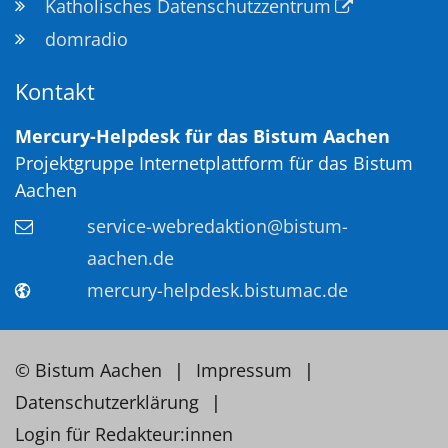
Katholisches Datenschutzzentrum
domradio
Kontakt
Mercury-Helpdesk für das Bistum Aachen
Projektgruppe Internetplattform für das Bistum
Aachen
service-webredaktion@bistum-
aachen.de
mercury-helpdesk.bistumac.de
© Bistum Aachen
Impressum
Datenschutzerklärung
Login für Redakteur:innen