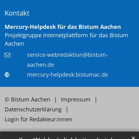
Kontakt
Mercury-Helpdesk für das Bistum Aachen
Projektgruppe Internetplattform für das Bistum
Aachen
service-webredaktion@bistum-
aachen.de
mercury-helpdesk.bistumac.de
© Bistum Aachen
Impressum
Datenschutzerklärung
Login für Redakteur:innen
✕