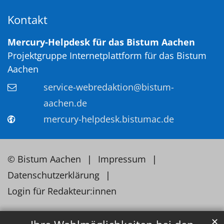
Kontakt
Mercury-Helpdesk für das Bistum Aachen
Projektgruppe Internetplattform für das Bistum
Aachen
service-webredaktion@bistum-
aachen.de
mercury-helpdesk.bistumac.de
© Bistum Aachen
Impressum
Datenschutzerklärung
Login für Redakteur:innen
✕