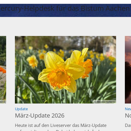
ercury-Helpdesk für das Bistum Aachen
kens
© Monika Herkens
:
Update
New
März-Update 2026
N
Heute ist auf den Liveserver das März-Update
Da