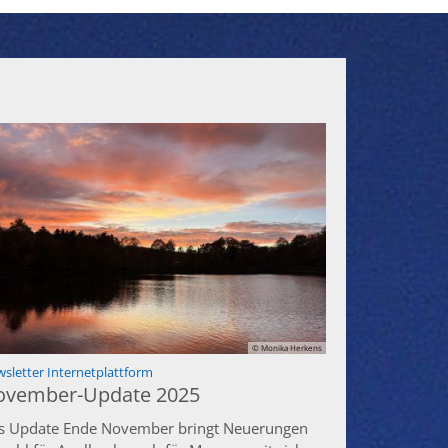
© Monika Herkens
:
sletter Internetplattform
ovember-Update 2025
s Update Ende November bringt Neuerungen