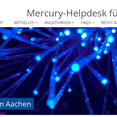
Mercury-Helpdesk fü
RT
AKTUELLES
ANLEITUNGEN
FAQS
RECHT 
um Aachen