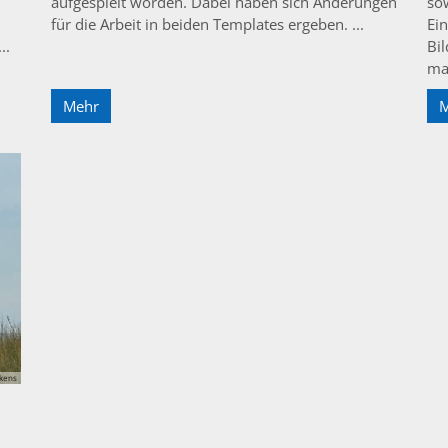
aufgespielt worden. Dabei haben sich Änderungen
sow
für die Arbeit in beiden Templates ergeben. ...
Ei
..
Bi
man
Mehr
kens