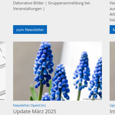
Dekorative Bilder | Gruppenanmeldung bei
Ve
Veranstaltungen |
au
Ar
hie
zum Newsletter
© Monika Herkens
anva
:
Newsletter OpenCms
Up
Update März 2025
In