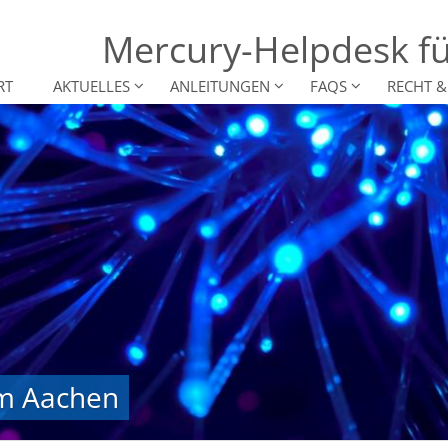
Mercury-Helpdesk fü
RT
AKTUELLES
ANLEITUNGEN
FAQS
RECHT 
um Aachen