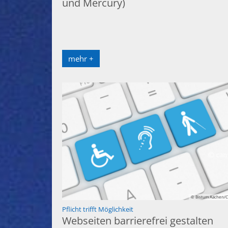
und Mercury)
mehr +
© Bistum Aachen/C
:
Pflicht trifft Möglichkeit
Webseiten barrierefrei gestalten