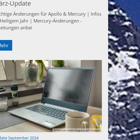
ärz-Update
chtige Änderungen für Apollo & Mercury | Infos
 Heiligem Jahr | Mercury-Änderungen -
leitungen anbei
Mehr
© Foto von Vadim Bogulov auf Unsplash
:
ate September 2024