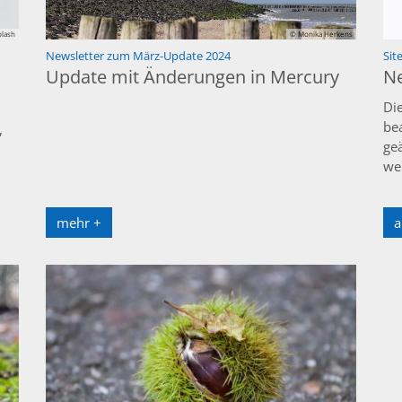
plash
© Monika Herkens
:
Newsletter zum März-Update 2024
Si
Update mit Änderungen in Mercury
Ne
Di
be
,
ge
we
mehr +
a