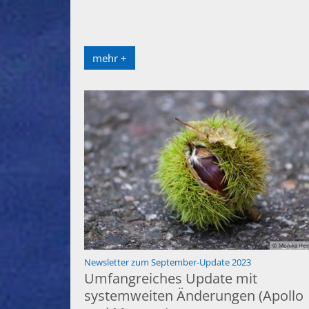
mehr +
© Monika Her
:
Newsletter zum September-Update 2023
Umfangreiches Update mit
systemweiten Änderungen (Apollo