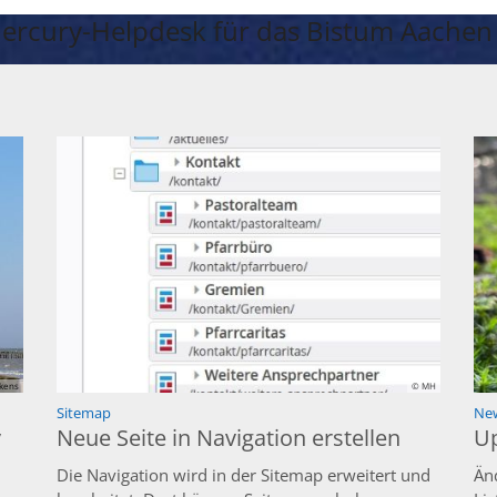
ercury-Helpdesk für das Bistum Aachen
kens
© MH
:
Sitemap
New
y
Neue Seite in Navigation erstellen
Up
Die Navigation wird in der Sitemap erweitert und
Än