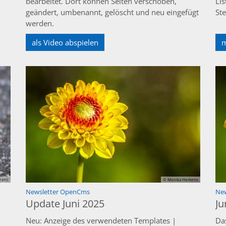
bearbeitet. Dort können Seiten verschoben,
Li
geändert, umbenannt, gelöscht und neu eingefügt
St
werden.
als Video abspielen
m
kens
© Monika Herkens
:
Newsletter OpenCms
New
Update Juni 2025
Ju
Neu: Anzeige des verwendeten Templates |
Da