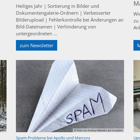
M
Heiliges Jahr | Sortierung in Bilder und
Dokumentengalerie-Ordnern | Verbesserter
Wi
Bilderupload | Fehlerkontrolle bei Änderungen an
zu
Bild-Dateinamen | Verhinderung von
An
untergeordneten ...
zum Newsletter
kens
© Foto von Andrey Matveev auf Unsplash
:
Spam-Probleme bei Apollo und Mercury
Upd