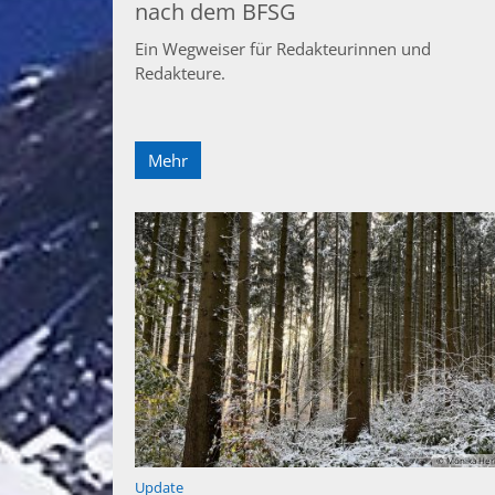
nach dem BFSG
Ein Wegweiser für Redakteurinnen und
Redakteure.
Mehr
© Monika Her
:
Update