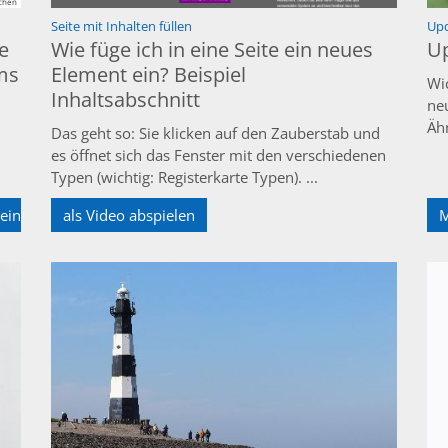
chen
:
Seite mit Inhalten füllen
Up
le
Wie füge ich in eine Seite ein neues
Up
ms
Element ein? Beispiel
Wi
Inhaltsabschnitt
ne
Äh
Das geht so: Sie klicken auf den Zauberstab und
es öffnet sich das Fenster mit den verschiedenen
Typen (wichtig: Registerkarte Typen). ...
ine Checkliste
als Video abspielen