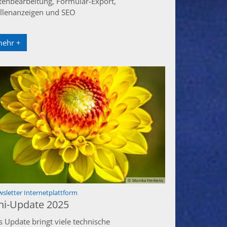
stenbearbeitung, Formular-Export,
ellenanzeigen und SEO
ehr +
© Monika Herkens
:
sletter Internetplattform
ni-Update 2025
s Update bringt viele technische